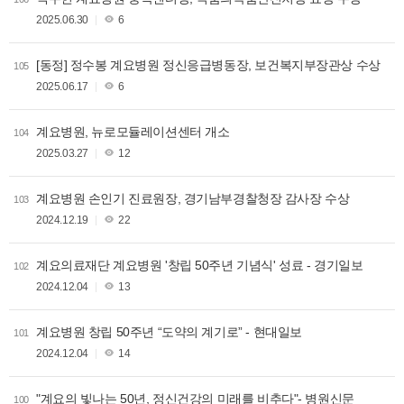
2025.06.30
6
[동정] 정수봉 계요병원 정신응급병동장, 보건복지부장관상 수상
105
2025.06.17
6
계요병원, 뉴로모듈레이션센터 개소
104
2025.03.27
12
계요병원 손인기 진료원장, 경기남부경찰청장 감사장 수상
103
2024.12.19
22
계요의료재단 계요병원 '창립 50주년 기념식' 성료 - 경기일보
102
2024.12.04
13
계요병원 창립 50주년 “도약의 계기로” - 현대일보
101
2024.12.04
14
"계요의 빛나는 50년, 정신건강의 미래를 비추다"- 병원신문
100